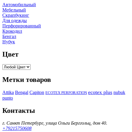
Автомобильный
Мебельный
Скрапбукинг
Для одежды
Перфорированный
Крокодил
Бенгал
Нубук
Цвет
Метки товаров
ecotex plus
Attika
Capiton
Bengal
nubuk
ECOTEX PERFORATION
punto
Контакты
г. Санкт Петербург, улица Ольги Берггольц, дом 40.
+79215750608