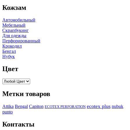
Кожзам
Автомобильный
Мебельный
Скрапбукинг
Для одежды
Перфорированный
Крокодил
Бенгал
Нубук
Цвет
Метки товаров
ecotex plus
Attika
Capiton
Bengal
nubuk
ECOTEX PERFORATION
punto
Контакты