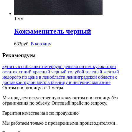
1 мм
Кожзаменитель черный
633
руб.
В корзину
Рекомендуем
купить в спб
санкт-петербург
дешево
оптом
кусок
отрез
остаток
синий
красный
черный
голубой
зеленый
желтый
недорого
по цене
в ленобласти
ленинградской области
с
доставкой
рулон
метр
в розницу
в интернет магазине
Оптом и в розницу от 1 метра
Мы продаем искусственную кожу оптом и в розницу без
ограничения по обьему. Оптовый прайс по запросу.
Гарантия качества на всю продукцию
Мы работаем только с проверенными производителями .