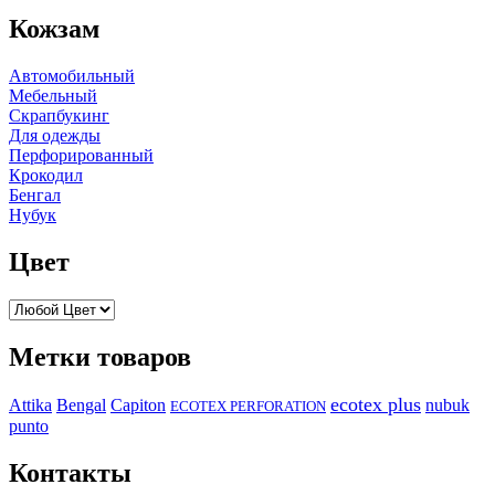
Кожзам
Автомобильный
Мебельный
Скрапбукинг
Для одежды
Перфорированный
Крокодил
Бенгал
Нубук
Цвет
Метки товаров
ecotex plus
Attika
Capiton
Bengal
nubuk
ECOTEX PERFORATION
punto
Контакты