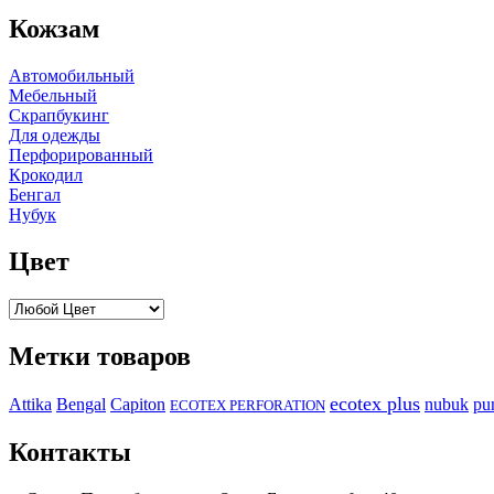
Кожзам
Автомобильный
Мебельный
Скрапбукинг
Для одежды
Перфорированный
Крокодил
Бенгал
Нубук
Цвет
Метки товаров
ecotex plus
Attika
Capiton
Bengal
nubuk
pu
ECOTEX PERFORATION
Контакты