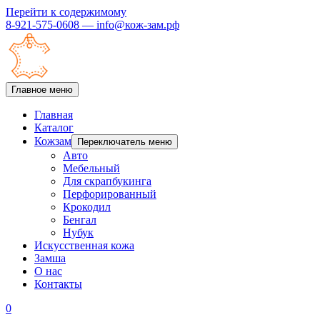
Перейти к содержимому
8-921-575-0608 — info@кож-зам.рф
Главное меню
Главная
Каталог
Кожзам
Переключатель меню
Авто
Мебельный
Для скрапбукинга
Перфорированный
Крокодил
Бенгал
Нубук
Искусственная кожа
Замша
О нас
Контакты
0