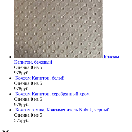
Кожзам
Капитон, бежевый
Оценка
0
из 5
978
руб.
Кожзам Капитон, белый
Оценка
0
из 5
978
руб.
Кожзам Капитон, серебрянный хром
Оценка
0
из 5
978
руб.
Кожзам замша, Кожзаменитель Nubuk, черный
Оценка
0
из 5
575
руб.