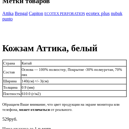
Метки товаров
ecotex plus
Attika
Capiton
Bengal
nubuk
ECOTEX PERFORATION
punto
Кожзам Аттика, белый
Страна
Китай
Основа — 100% полиэстер; Покрытие -30% полиуретан, 70%
Состав
пвх
Ширина
140(см) +/- 3(см)
Толщина
0.9 (мм)
Плотность
610.0 (г/м2)
Обращаем Ваше внимание, что цвет продукции на экране монитора или
телефона,
может
отличаться
от реального.
529
руб.
Цена указана за 1 п.метр.