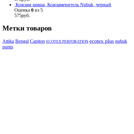
Кожзам замша, Кожзаменитель Nubuk, черный
Оценка
0
из 5
575
руб.
Метки товаров
ecotex plus
Attika
Capiton
Bengal
nubuk
ECOTEX PERFORATION
punto