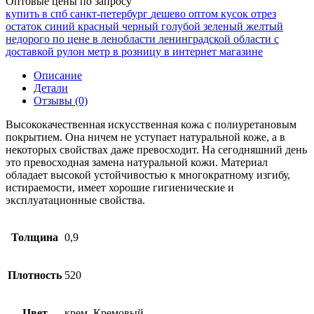
Оптовые цены по запросу
купить в спб
санкт-петербург
дешево
оптом
кусок
отрез
остаток
синий
красный
черный
голубой
зеленый
желтый
недорого
по цене
в ленобласти
ленинградской области
с
доставкой
рулон
метр
в розницу
в интернет магазине
Описание
Детали
Отзывы (0)
Высококачественная искусственная кожа с полиуретановым
покрытием. Она ничем не уступает натуральной коже, а в
некоторых свойствах даже превосходит. На сегодняшний день
это превосходная замена натуральной кожи. Материал
обладает высокой устойчивостью к многократному изгибу,
истираемости, имеет хорошие гигиенические и
эксплуатационные свойства.
Толщина
0,9
Плотность
520
Цвет
крем, Кремовый