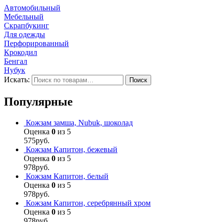
Автомобильный
Мебельный
Скрапбукинг
Для одежды
Перфорированный
Крокодил
Бенгал
Нубук
Искать:
Поиск
Популярные
Кожзам замша, Nubuk, шоколад
Оценка
0
из 5
575
руб.
Кожзам Капитон, бежевый
Оценка
0
из 5
978
руб.
Кожзам Капитон, белый
Оценка
0
из 5
978
руб.
Кожзам Капитон, серебрянный хром
Оценка
0
из 5
978
руб.