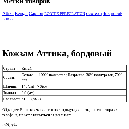
Метки товаров
ecotex plus
Attika
Capiton
Bengal
nubuk
ECOTEX PERFORATION
punto
Кожзам Аттика, бордовый
Страна
Китай
Основа — 100% полиэстер; Покрытие -30% полиуретан, 70%
Состав
пвх
Ширина
140(см) +/- 3(см)
Толщина
0.9 (мм)
Плотность
610.0 (г/м2)
Обращаем Ваше внимание, что цвет продукции на экране монитора или
телефона,
может
отличаться
от реального.
529
руб.