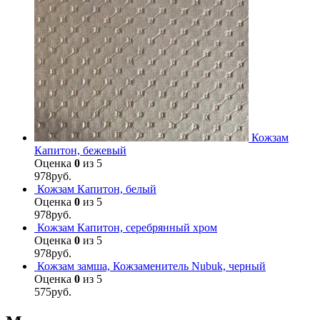
Кожзам
Капитон, бежевый
Оценка
0
из 5
978
руб.
Кожзам Капитон, белый
Оценка
0
из 5
978
руб.
Кожзам Капитон, серебрянный хром
Оценка
0
из 5
978
руб.
Кожзам замша, Кожзаменитель Nubuk, черный
Оценка
0
из 5
575
руб.